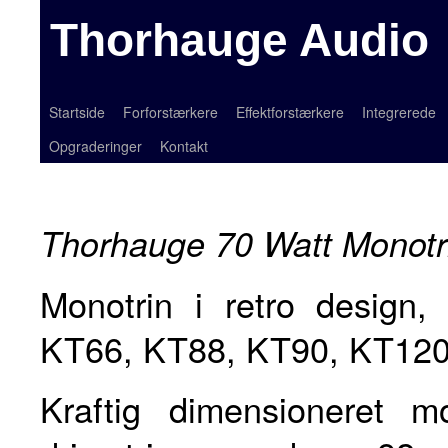
Thorhauge Audio
Startside
Forforstærkere
Effektforstærkere
Integrerede
Opgraderinger
Kontakt
Thorhauge 70 Watt Monotr
Monotrin i retro design
KT66, KT88, KT90, KT12
Kraftig dimensioneret 