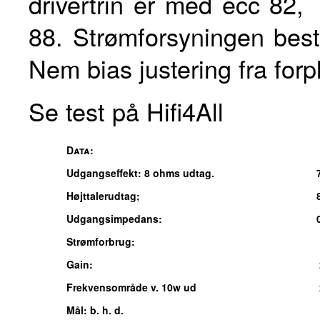
drivertrin er med ecc 82
88. Strømforsyningen best
Nem bias justering fra forp
Se test på Hifi4All
Data:
Udgangseffekt: 8 ohms udtag.
Højttalerudtag;
Udgangsimpedans:
Strømforbrug:
Gain:
Frekvensområde v. 10w ud
Mål: b. h. d.