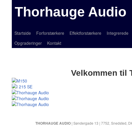
Thorhauge Audio
Startside
Forforstærkere
Effektforstærkere
Integrerede
Opgraderinger
Kontakt
Velkommen til 
| Søndergade 13 | 7752, Snedsted, D
THORHAUGE AUDIO